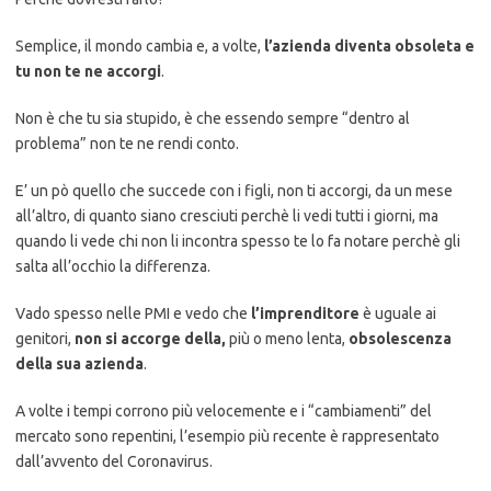
Semplice, il mondo cambia e, a volte,
l’azienda diventa obsoleta e
tu non te ne accorgi
.
Non è che tu sia stupido, è che essendo sempre “dentro al
problema” non te ne rendi conto.
E’ un pò quello che succede con i figli, non ti accorgi, da un mese
all’altro, di quanto siano cresciuti perchè li vedi tutti i giorni, ma
quando li vede chi non li incontra spesso te lo fa notare perchè gli
salta all’occhio la differenza.
Vado spesso nelle PMI e vedo che
l’imprenditore
è uguale ai
genitori,
non si accorge della,
più o meno lenta,
obsolescenza
della sua azienda
.
A volte i tempi corrono più velocemente e i “cambiamenti” del
mercato sono repentini, l’esempio più recente è rappresentato
dall’avvento del Coronavirus.