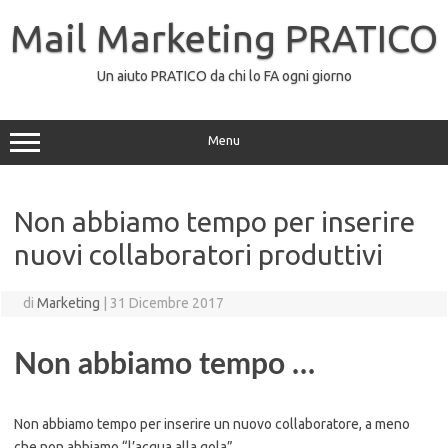
Vai
al
Mail Marketing PRATICO
contenuto
Un aiuto PRATICO da chi lo FA ogni giorno
Menu
Non abbiamo tempo per inserire
nuovi collaboratori produttivi
di
Marketing
|
31 Dicembre 2017
Non abbiamo tempo …
Non abbiamo tempo per inserire un nuovo collaboratore, a meno
che non abbiamo “l’acqua alla gola”.