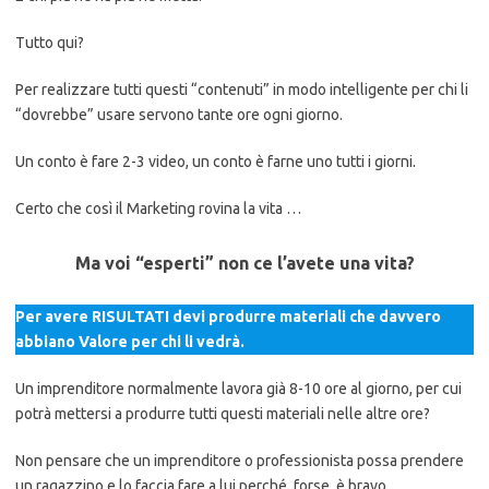
Tutto qui?
Per realizzare tutti questi “contenuti” in modo intelligente per chi li
“dovrebbe” usare servono tante ore ogni giorno.
Un conto è fare 2-3 video, un conto è farne uno tutti i giorni.
Certo che così il Marketing rovina la vita …
Ma voi “esperti” non ce l’avete una vita?
Per avere RISULTATI devi produrre materiali che davvero
abbiano Valore per chi li vedrà.
Un imprenditore normalmente lavora già 8-10 ore al giorno, per cui
potrà mettersi a produrre tutti questi materiali nelle altre ore?
Non pensare che un imprenditore o professionista possa prendere
un ragazzino e lo faccia fare a lui perché, forse, è bravo