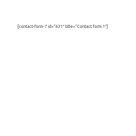
[contact-form-7 id=”631″ title=”Contact form 1″]
Latest and Greatest News
Want to be Creative?