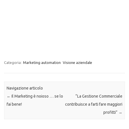
Sign Up to Our Newsletter!
Categoria:
Marketing automation
Visione aziendale
Navigazione articolo
←
Il Marketing è noioso … se lo
“La Gestione Commerciale
fai bene!
contribuisce a farti fare maggiori
profitti”
→